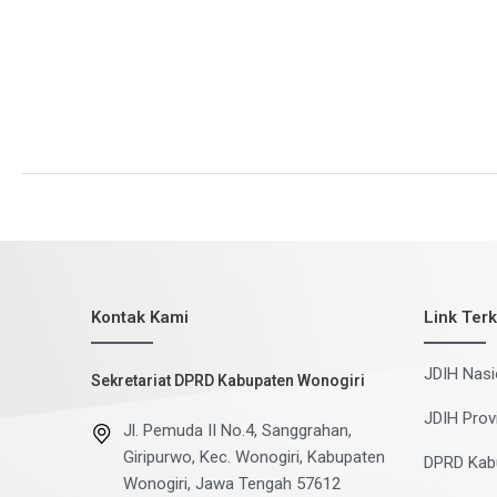
nama
Read More »
Ibu
Sularsi,
S.E.,
dan
Ibu
Alimatur
Rofi’ah,
A.Md
Kontak Kami
Link Terk
JDIH Nasi
Sekretariat DPRD Kabupaten Wonogiri
JDIH Prov
Jl. Pemuda II No.4, Sanggrahan,
Giripurwo, Kec. Wonogiri, Kabupaten
DPRD Kab
Wonogiri, Jawa Tengah 57612