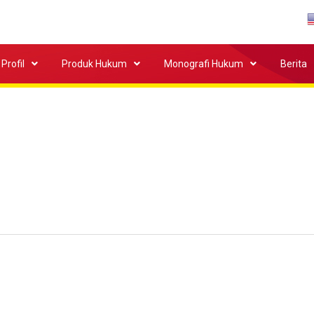
Profil
Produk Hukum
Monografi Hukum
Berita
gas dan Jabatan baru di OPD baru. Selamat menjalankan tugas d