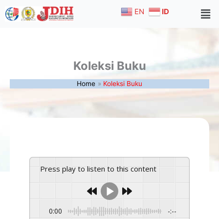
Skip
EN
ID
to
content
Koleksi Buku
Home
Koleksi Buku
Press play to listen to this content
0:00
-:--