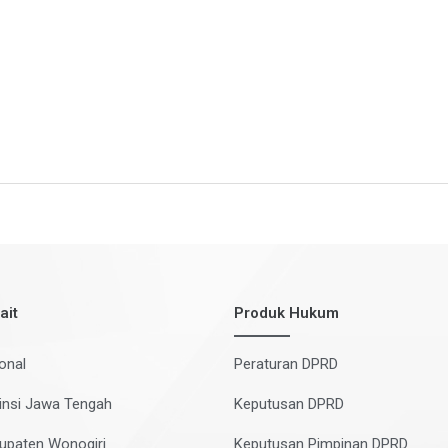
nya Raperda tersebut telah
ait
Produk Hukum
onal
Peraturan DPRD
insi Jawa Tengah
Keputusan DPRD
upaten Wonogiri
Keputusan Pimpinan DPRD