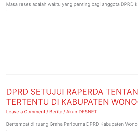
Jembatan
Masa reses adalah waktu yang penting bagi anggota DPRD ka
Komunikasi
untuk bertemu dengan konstituennya secara rutin pada seti
antara
paripurna. Masa reses bagi DPRD dilaksanakan paling […]
Wakil
Rakyat
Read More »
dan
Masyarakat
DPRD
DPRD SETUJUI RAPERDA TENTAN
SETUJUI
TERTENTU DI KABUPATEN WONOG
RAPERDA
Leave a Comment
/
Berita
/
Akun DESNET
TENTANG
PERUBAHAN
Bertempat di ruang Graha Paripurna DPRD Kabupaten Wonogi
KEDUA
Kedua Atas Peraturan Daerah Kabupaten Wonogiri Nomor 3 T
ATAS