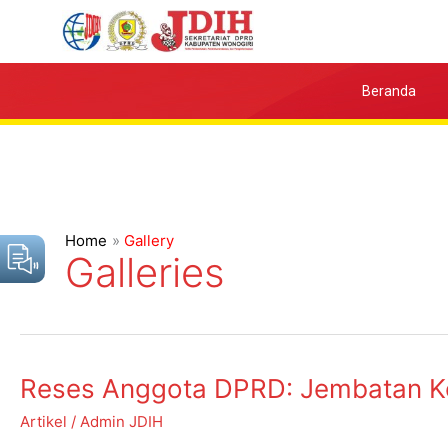
Skip
to
content
Beranda
Home
Gallery
Galleries
Reses
Reses Anggota DPRD: Jembatan Ko
Anggota
Artikel
/
Admin JDIH
DPRD: