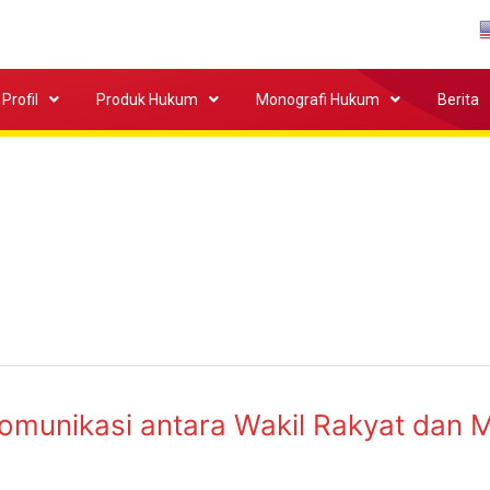
Profil
Produk Hukum
Monografi Hukum
Berita
munikasi antara Wakil Rakyat dan 