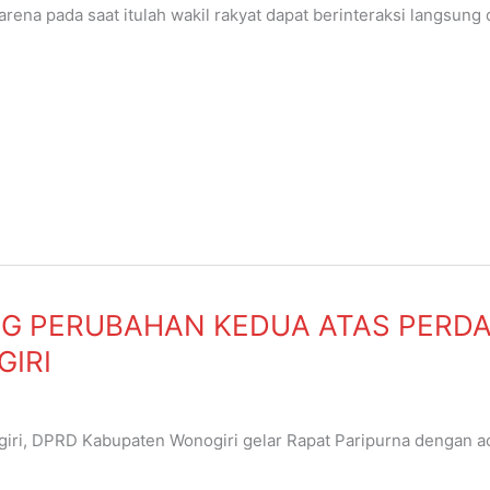
rena pada saat itulah wakil rakyat dapat berinteraksi langsu
ap masa reses, yang hasil pertemuannya dengan konstituen dil
G PERUBAHAN KEDUA ATAS PERDA 
IRI
ri, DPRD Kabupaten Wonogiri gelar Rapat Paripurna dengan a
ahun 2012 tentang Retribusi Perizinan Tertentu Di Kabupaten 