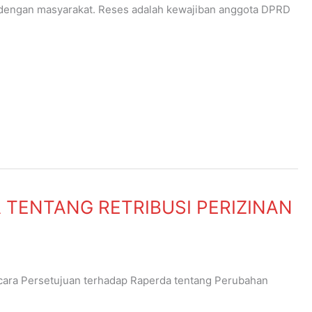
ng dengan masyarakat. Reses adalah kewajiban anggota DPRD
aporkan secara tertulis kepada pimpinan DPRD dalam rapat
TENTANG RETRIBUSI PERIZINAN
cara Persetujuan terhadap Raperda tentang Perubahan
Wonogiri Hasil Evaluasi Gubernur Jawa Tengah untuk