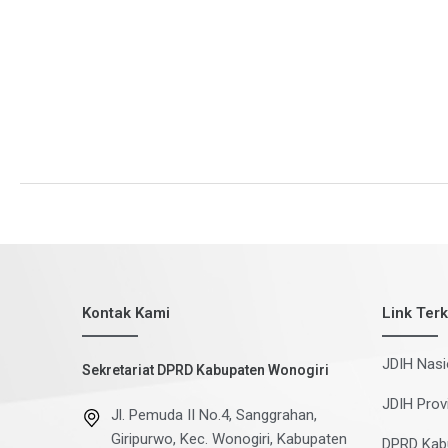
ditetapkan menjadi Perda, Selasa 24 Januari 2023. Sebelum
PERDA
TENTANG
Read More »
RETRIBUSI
PERIZINAN
TERTENTU
DI
KABUPATEN
WONOGIRI
Kontak Kami
Link Terk
JDIH Nasi
Sekretariat DPRD Kabupaten Wonogiri
JDIH Prov
Jl. Pemuda II No.4, Sanggrahan,
Giripurwo, Kec. Wonogiri, Kabupaten
DPRD Kab