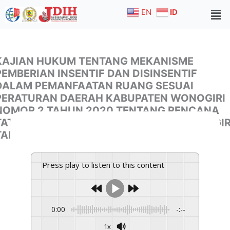
Skip
EN
ID
to
content
KAJIAN HUKUM TENTANG MEKANISME
PEMBERIAN INSENTIF DAN DISINSENTIF
DALAM PEMANFAATAN RUANG SESUAI
PERATURAN DAERAH KABUPATEN WONOGIRI
NOMOR 2 TAHUN 2020 TENTANG RENCANA
TATA RUANG WILAYAH KABUPATEN WONOGIR
TAHUN 2020-2040
Press play to listen to this content
0:00
-:--
1x