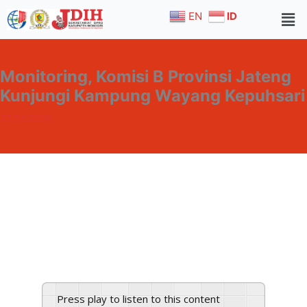
Skip
EN
ID
to
content
Monitoring, Komisi B Provinsi Jateng
Kunjungi Kampung Wayang Kepuhsari
07/01/2020
Home
Berita
Monitoring, Komisi B Provinsi Jateng Kunjungi Kampung
Press play to listen to this content