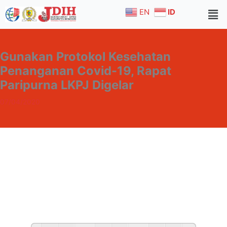
Skip
EN
ID
to
content
Gunakan Protokol Kesehatan
Penanganan Covid-19, Rapat
Paripurna LKPJ Digelar
07/04/2020
Home
Berita