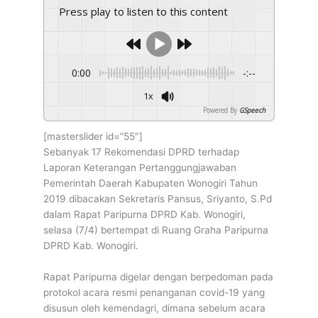
Gunakan Protokol Kesehatan Penanganan Covid-19, Rapat
Press play to listen to this content
Paripurna LKPJ Digelar
0:00
-:--
1x
Powered By
GSpeech
[masterslider id=”55″]
Sebanyak 17 Rekomendasi DPRD terhadap
Laporan Keterangan Pertanggungjawaban
Pemerintah Daerah Kabupaten Wonogiri Tahun
2019 dibacakan Sekretaris Pansus, Sriyanto, S.Pd
dalam Rapat Paripurna DPRD Kab. Wonogiri,
selasa (7/4) bertempat di Ruang Graha Paripurna
DPRD Kab. Wonogiri.
Rapat Paripurna digelar dengan berpedoman pada
protokol acara resmi penanganan covid-19 yang
disusun oleh kemendagri, dimana sebelum acara