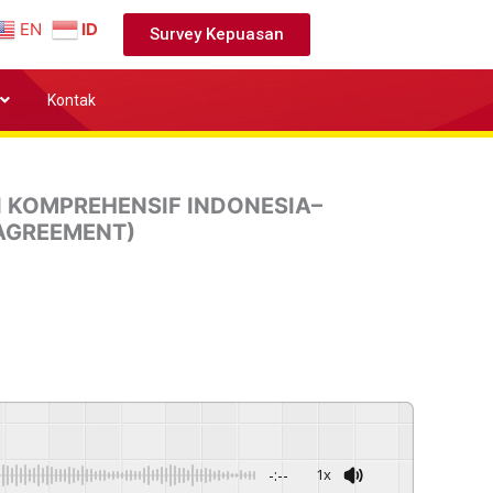
EN
ID
Survey Kepuasan
Kontak
I KOMPREHENSIF INDONESIA–
AGREEMENT)
-:--
1x