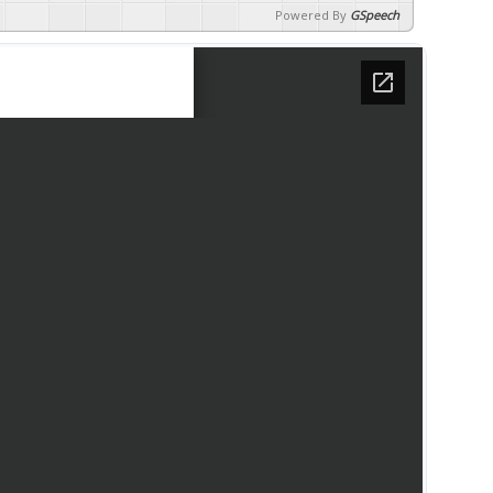
Powered By
GSpeech