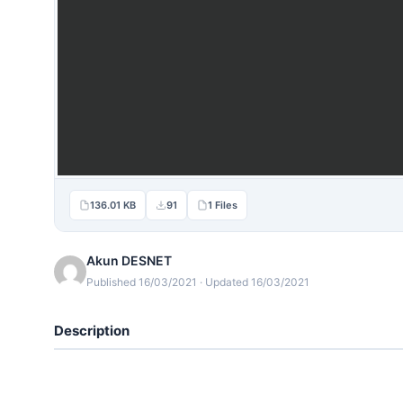
136.01 KB
91
1 Files
Akun DESNET
Published 16/03/2021 · Updated 16/03/2021
Description