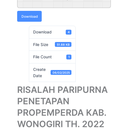
Powered By
GSpeech
Download
Download
4
File Size
51.88 KB
File Count
1
Create
06/02/2025
Date
RISALAH PARIPURNA
PENETAPAN
PROPEMPERDA KAB.
WONOGIRI TH. 2022