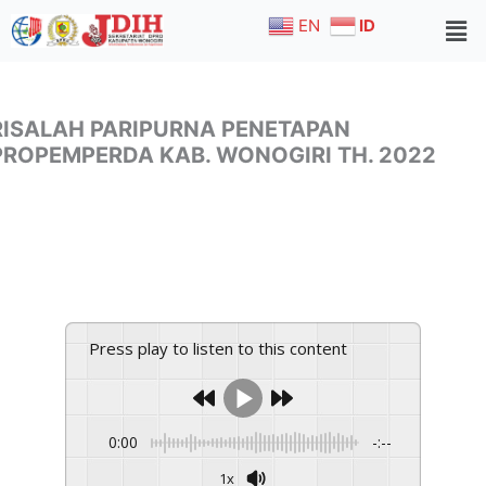
Skip
EN
ID
to
content
RISALAH PARIPURNA PENETAPAN
PROPEMPERDA KAB. WONOGIRI TH. 2022
Press play to listen to this content
0:00
-:--
1x