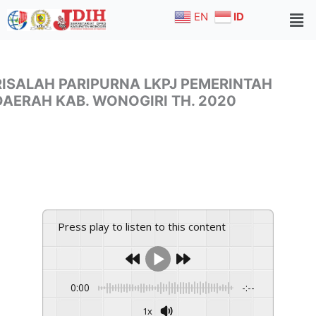
Skip
EN
ID
to
content
RISALAH PARIPURNA LKPJ PEMERINTAH
DAERAH KAB. WONOGIRI TH. 2020
Press play to listen to this content
0:00
-:--
1x