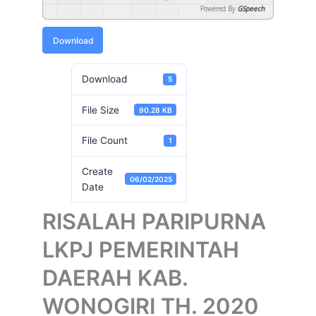
Powered By
GSpeech
Download
Download
5
File Size
90.28 KB
File Count
1
Create
06/02/2025
Date
RISALAH PARIPURNA
LKPJ PEMERINTAH
DAERAH KAB.
WONOGIRI TH. 2020