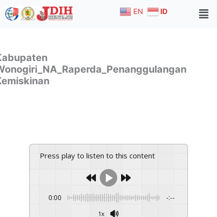
Skip
EN
ID
to
content
Kabupaten
Wonogiri_NA_Raperda_Penanggulangan
Kemiskinan
Press play to listen to this content
0:00
-:--
1x