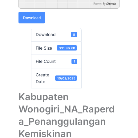
Powered By
GSpeech
Download
Download
8
File Size
331.96 KB
File Count
1
Create
10/02/2025
Date
Kabupaten
Wonogiri_NA_Raperd
a_Penanggulangan
Kemiskinan