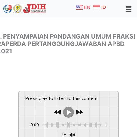
Skip
EN
ID
to
content
7. PENYAMPAIAN PANDANGAN UMUM FRAKSI
RAPERDA PERTANGGUNGJAWABAN APBD
2021
Press play to listen to this content
0:00
-:--
1x