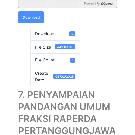
Powered By
GSpeech
Download
Download
4
File Size
443.88 KB
File Count
1
Create
06/02/2025
Date
7. PENYAMPAIAN
PANDANGAN UMUM
FRAKSI RAPERDA
PERTANGGUNGJAWA