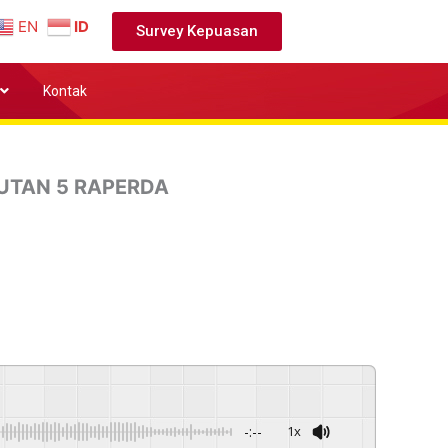
EN
ID
Survey Kepuasan
Kontak
UTAN 5 RAPERDA
-:--
1x