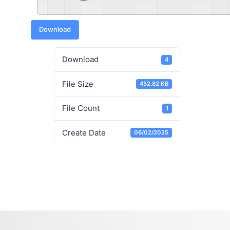
Download
Download
4
File Size
452.82 KB
File Count
1
Create Date
06/02/2025