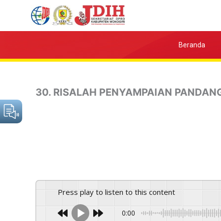
Skip
to
content
Beranda
30. RISALAH PENYAMPAIAN PANDAN
Press play to listen to this content
0:00