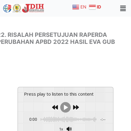
Skip
EN
ID
to
content
22. RISALAH PERSETUJUAN RAPERDA
PERUBAHAN APBD 2022 HASIL EVA GUB
Press play to listen to this content
0:00
-:--
1x