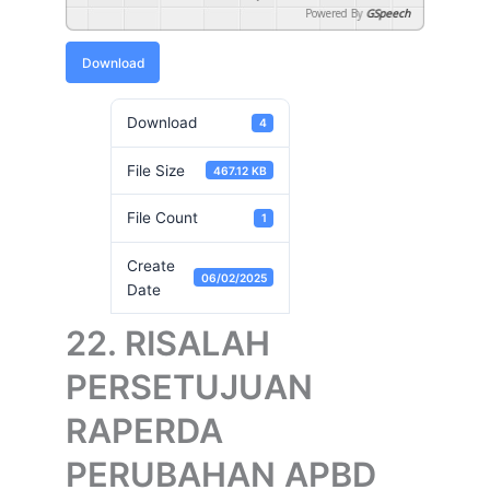
Powered By
GSpeech
Download
Download
4
File Size
467.12 KB
File Count
1
Create
06/02/2025
Date
22. RISALAH
PERSETUJUAN
RAPERDA
PERUBAHAN APBD