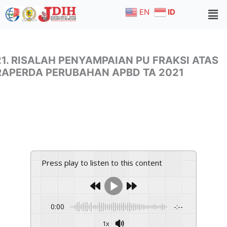
Skip
EN
ID
to
content
21. RISALAH PENYAMPAIAN PU FRAKSI ATAS
RAPERDA PERUBAHAN APBD TA 2021
Press play to listen to this content
0:00
-:--
1x