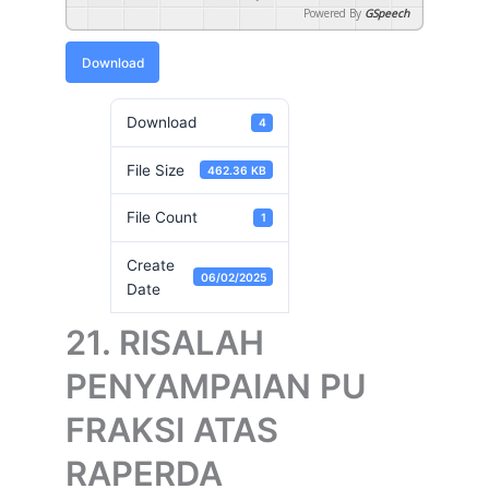
Powered By
GSpeech
Download
Download
4
File Size
462.36 KB
File Count
1
Create
06/02/2025
Date
21. RISALAH
PENYAMPAIAN PU
FRAKSI ATAS
RAPERDA