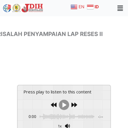
Skip
EN
ID
to
content
RISALAH PENYAMPAIAN LAP RESES II
Press play to listen to this content
0:00
-:--
1x