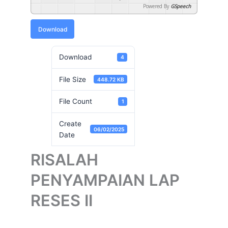
Powered By
GSpeech
Download
Download
4
File Size
448.72 KB
File Count
1
Create
06/02/2025
Date
RISALAH
PENYAMPAIAN LAP
RESES II