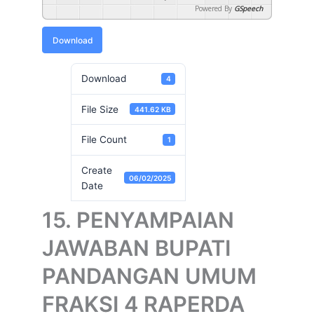
Powered By
GSpeech
Download
Download
4
File Size
441.62 KB
File Count
1
Create
06/02/2025
Date
15. PENYAMPAIAN
JAWABAN BUPATI
PANDANGAN UMUM
FRAKSI 4 RAPERDA