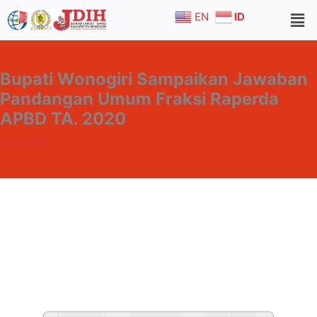
Skip
EN
ID
to
content
Bupati Wonogiri Sampaikan Jawaban
Pandangan Umum Fraksi Raperda
APBD TA. 2020
01/11/2019
Home
Berita