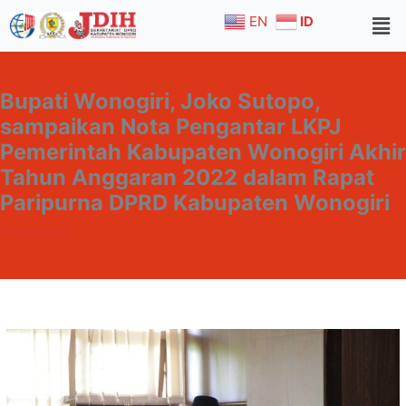
Skip
EN
ID
to
content
Bupati Wonogiri, Joko Sutopo,
sampaikan Nota Pengantar LKPJ
Pemerintah Kabupaten Wonogiri Akhir
Tahun Anggaran 2022 dalam Rapat
Paripurna DPRD Kabupaten Wonogiri
11/04/2023