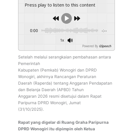
DPRD DAN PEMKAB WONOGIRI SETUJUI RAPERDA APBD
Press play to listen to this content
2026, DEFISIT CAPAI Rp 72,32 MILIAR
0:00
-:--
1x
Powered By
GSpeech
Setelah melalui serangkaian pembahasan antara
Pemerintah
Kabupaten (Pemkab) Wonogiri dan DPRD
Wonogiri, akhirnya Rancangan Peraturan
Daerah (Raperda) tentang Anggaran Pendapatan
dan Belanja Daerah (APBD) Tahun
Anggaran 2026 resmi disetujui dalam Rapat
Paripurna DPRD Wonogiri, Jumat
(31/10/2025).
Rapat yang digelar di Ruang Graha Paripurna
DPRD Wonogiri itu dipimpin oleh Ketua