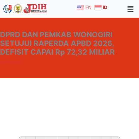
Skip
EN
ID
to
content
DPRD DAN PEMKAB WONOGIRI
SETUJUI RAPERDA APBD 2026,
DEFISIT CAPAI Rp 72,32 MILIAR
30/12/2025
Home
Berita
Artikel